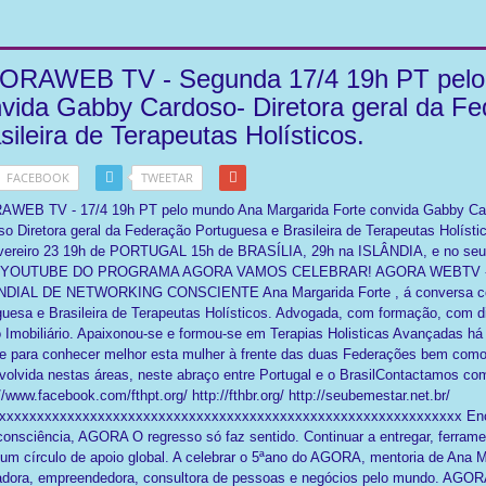
ORAWEB TV - Segunda 17/4 19h PT pelo 
vida Gabby Cardoso- Diretora geral da F
sileira de Terapeutas Holísticos.
FACEBOOK
TWEETAR
WEB TV - 17/4 19h PT pelo mundo Ana Margarida Forte convida Gabby Car
so Diretora geral da Federação Portuguesa e Brasileira de Terapeutas Holís
vereiro 23 19h de PORTUGAL 15h de BRASÍLIA, 29h na ISLÂNDIA, e no s
Forte,Veronica Ceban& Rajinder Singh Lamba
 YOUTUBE DO PROGRAMA AGORA VAMOS CELEBRAR! AGORA WEBTV -Con
DIAL DE NETWORKING CONSCIENTE Ana Margarida Forte , á conversa com 
guesa e Brasileira de Terapeutas Holísticos. Advogada, com formação, com 
o Imobiliário. Apaixonou-se e formou-se em Terapias Holisticas Avançadas há 
te para conhecer melhor esta mulher à frente das duas Federações bem como 
volvida nestas áreas, neste abraço entre Portugal e o BrasilContactamos c
//www.facebook.com/fthpt.org/ http://fthbr.org/ http://seubemestar.net.br/
xxxxxxxxxxxxxxxxxxxxxxxxxxxxxxxxxxxxxxxxxxxxxxxxxxxxxxxxxxxxx Encon
 Forte & Cris Meinberg - Benzimento e Mediunidade
consciência, AGORA O regresso só faz sentido. Continuar a entregar, ferram
um círculo de apoio global. A celebrar o 5ªano do AGORA, mentoria de Ana Ma
itadora, empreendedora, consultora de pessoas e negócios pelo mundo. AGOR