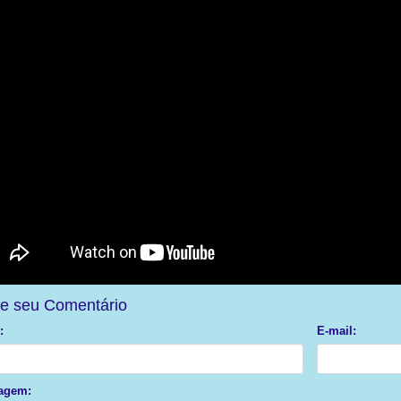
e seu Comentário
:
E-mail:
agem: