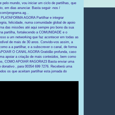
 pelo mundo, vou iniciar um ciclo de partilhas, que
, em dias anunciar. Basta seguir -nos /
.com/programa.ag...
.5 PLATAFORMA AGORA Partilhar e integrar
ria, felicidade, numa comunidade global de apoio
 uma das missões até aqui sempre pro bono da sua
y a UK consultancy business focusing on coaching and mentoring women
a partilha, fortalecendo a COMUNIDADE e o
so a um networking que faz acontecer em todas as
redível de mais de 30 anos. Convido-vos assim, a
mo a a partilhar, e a subscrever o canal, de forma
 APOIAR O CANAL AGORA Gratidão profunda, caso
forma apoiar a criação de mais conteúdos, bem como
a todos, COMO APOIAR #AGORA23 Basta enviar uma
donativo , para 00354 699 7276. Receberá uma
os os que aceitam partilhar esta jornada do