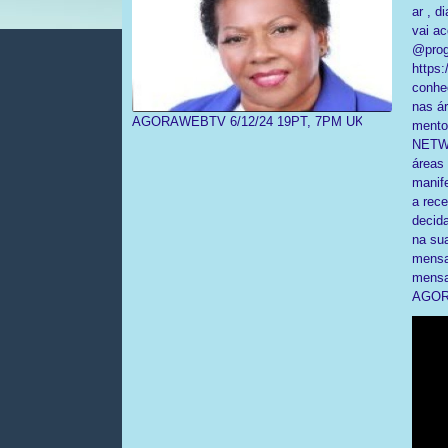
ar , d
vai a
@prog
https
conhe
nas á
AGORAWEBTV 6/12/24 19PT, 7PM UK Ana Margarida For
mento
NETWO
áreas 
manif
a rec
decida
na su
mensa
mensa
AGORA!