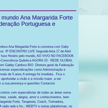
mundo Ana Margarida Forte
ederação Portuguesa e
doso Ana Margarida Forte à conversa com Gaby
ticos. 8ª ENCONTRO LIVE Segunda-feira 17 de Abril
eu fuso Horário pelo mundo, AO VIVO NO FACEBOOK
sciência Quântica AGORA 23 - REDE GLOBAL
Gabby Cardoso BIO: Diretora geral da Federação
diversas especializações como Administração e
mais de 5 anos.A entrega foi imediata.. Fica o
aprofundar a visão e a missão maior ,a ser
om a sua presença e questões Contactos
tros com especialistas de todas as áreas numa
entas, saúde, alegria, amor e conhecimentos, bem
rgarida Forte, Terapeuta, Coach, Treinadora,
A rádio web e fm,, WEBTV e outras plataformas, no