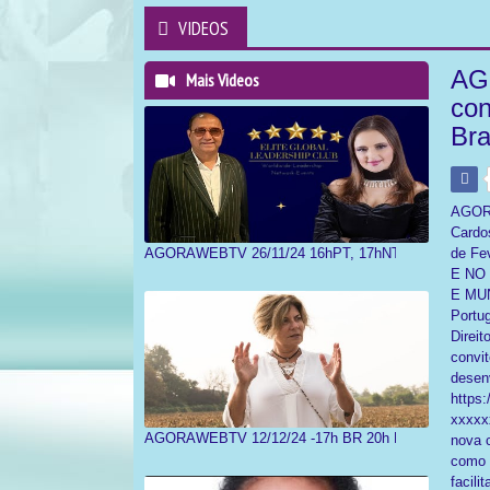
VIDEOS
AG
Mais Videos
con
Bra
AGORA
Cardo
de Fe
AGORAWEBTV 26/11/24 16hPT, 17hNT Ana Margarida 
E NO
E MUN
Portu
Direit
convi
desen
https:
xxxxx
AGORAWEBTV 12/12/24 -17h BR 20h PT Ana Margarida
nova 
como 
facil